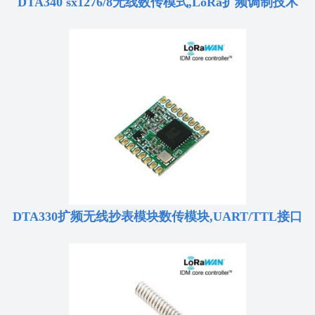
DTA340 sx1276/8无线数传模式,LoRa扩频调制技术
DTA330扩频无线抄表模块数传模块,UART/TTL接口