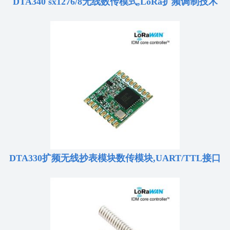
DTA340 sx1276/8无线数传模式,LoRa扩频调制技术
DTA330扩频无线抄表模块数传模块,UART/TTL接口