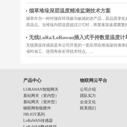
烟草堆垛深层温度精准监测技术方案
烟草作为一种对储存环境极为敏感的农产品，其品质变化
高温点。当堆垛内部温度超过25℃时，将显著加速霉菌繁
无线LoRa/LoRawan插入式手持数显温
无线测温传感器是本公司开发的一套应用在堆垛旋转液体
省时省工、使用寿命长等技术特点。...
产品中心
物联网云平台
LORAWAN智能网关
公司介绍
基站网关（室内型）
团队实力
基站网关（室外型）
企业文化
物联网智能硬件
联系我们
NB-IOT系列
LoRaWAN传感器
LoRaWAN数传终端