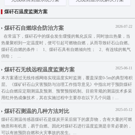
煤矸石温度监测方案
2026-07-22
煤矸石自燃综合防治方案
在常温下，煤矸石中的煤会发生缓慢的氧化反应，同时放出热量，当
热量聚积到一定温度时，便可引起可燃物自燃，从而导致矸石山自燃。
煤矸石自燃的条件： 1、煤矸石具有自燃倾向性； 2、有连续的氧气
供给； ...
2025-06-11
煤矸石无线远程温度监测方案
本方案通过无线传感网络实现温度实时监测，覆盖深度0-5m的典型堆积
层。《煤矿矸石山灾害预防与治理工作指导意见》中指出对于预防煤矸
石山自燃应定期测温及预测、预警预报机制。目前常规的测温技术多采
用红外热成像技术，其在实施过程中主要存在以下几个问题：...
2025-05-12
煤矸石测温的几种方法对比
煤矸石测温传感器煤矸石是煤炭开采后留下的废弃物，含有大量的可燃
物质和有机质，易于自燃。因此对煤矸石进行温度监测是非常必要的，
可以有效预防自燃和火灾事故的发生。...