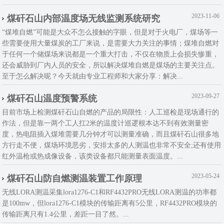
2023-11-06
煤矸石山内部温度场无线监测系统研究
“煤堆自燃”可能是大众不怎么接触的字眼，但是对于火电厂，煤场等一
些需要使用大量煤炭的工厂来说，是需要大力关注的事情；煤堆自燃对
于任何一个储煤场来说都是一个重大打击，不仅在物质上会损失惨重，
还会威胁到厂内人员的安全，所以解决煤堆自燃是煤场的主要关注点。
至于怎么解决呢？今天就由专业工程师和大家分享：解决...
2023-09-27
煤矸石山温度预警系统
目前市场上检测煤矸石山自燃的产品的局限性：人工巡检是现场通行的
作法，但是靠一两个工人扛2米的温度计巡逻根本达不到有效测量密
度，热电阻插入煤堆需要几分钟才可以测量准确，而且煤矸石山很多地
方行走不便，煤场环境恶劣，安排太多的人测温也非常不安全;还有使用
红外温枪或热成像设备，该类设备都只能测量表面温度。...
2023-05-24
煤矸石山防自燃测温装置工作原理
无线LORA测温采集lora1276-C1和RF4432PRO无线LORA测温的功率都
是100mw，但lora1276-C1模块的传输距离有5公里，RF4432PRO模块的
传输距离只有1.4公里，差距一目了然。...