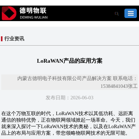
行业资讯
LoRaWAN产品的应用方案
内蒙古德明电子科技有限公司产品解决方案 联系电话：
15384841043张工
发布日期：2026-06-03
在这个万物互联的时代，LoRaWAN技术以其低功耗、远距离
通信的独特优势，正在物联网领域掀起一场革命。今天，我们
就来深入探讨一下LoRaWAN技术的奥秘，以及在LoRaWAN产
品上的布局与应用方案，带您领略物联网技术的无限可能。