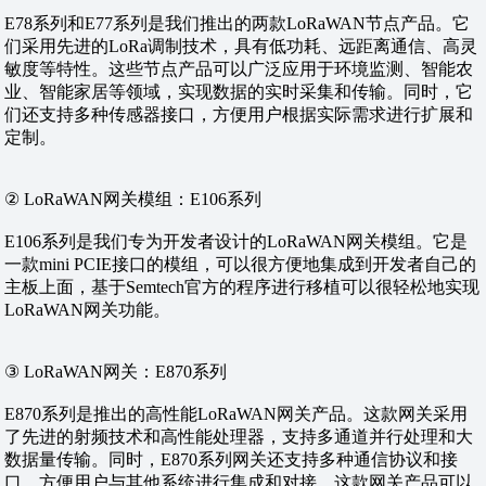
E78系列和E77系列是我们推出的两款LoRaWAN节点产品。它
们采用先进的LoRa调制技术，具有低功耗、远距离通信、高灵
敏度等特性。这些节点产品可以广泛应用于环境监测、智能农
业、智能家居等领域，实现数据的实时采集和传输。同时，它
们还支持多种传感器接口，方便用户根据实际需求进行扩展和
定制。
② LoRaWAN网关模组：E106系列
E106系列是我们专为开发者设计的LoRaWAN网关模组。它是
一款mini PCIE接口的模组，可以很方便地集成到开发者自己的
主板上面，基于Semtech官方的程序进行移植可以很轻松地实现
LoRaWAN网关功能。
③ LoRaWAN网关：E870系列
E870系列是推出的高性能LoRaWAN网关产品。这款网关采用
了先进的射频技术和高性能处理器，支持多通道并行处理和大
数据量传输。同时，E870系列网关还支持多种通信协议和接
口，方便用户与其他系统进行集成和对接。这款网关产品可以