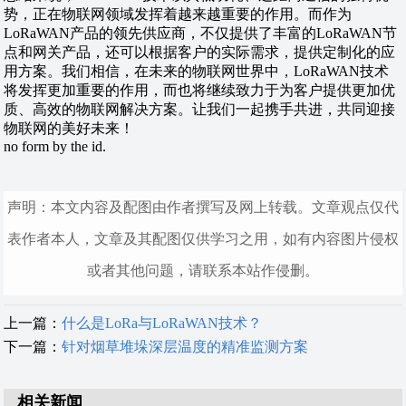
势，正在物联网领域发挥着越来越重要的作用。而作为
LoRaWAN产品的领先供应商，不仅提供了丰富的LoRaWAN节
点和网关产品，还可以根据客户的实际需求，提供定制化的应
用方案。我们相信，在未来的物联网世界中，LoRaWAN技术
将发挥更加重要的作用，而也将继续致力于为客户提供更加优
质、高效的物联网解决方案。让我们一起携手共进，共同迎接
物联网的美好未来！
no form by the id.
声明：本文内容及配图由作者撰写及网上转载。文章观点仅代
表作者本人，文章及其配图仅供学习之用，如有内容图片侵权
或者其他问题，请联系本站作侵删。
上一篇：
什么是LoRa与LoRaWAN技术？
下一篇：
针对烟草堆垛深层温度的精准监测方案
相关新闻