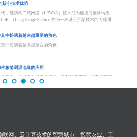
在其中扮演着越来越重要的角色
在其中扮演着越来越重要的角色
部件粮情测温电缆的应用
通常包含一个或多个温度传感器，这些传感器可以检测温度变
传递给电缆的其他部分。测温电缆可以是模拟的，也可以是数
电缆包含传感器...
安全管理提供高效解决方案
1
2
3
4
5
测、桥梁健康评估、建筑结构安全等领域，振动数据的实时采
环节。近年来，基于LoRaWAN技术的无线振动传感器凭借
离、广覆盖...
振动传感器的工作原理
的不断发展，振动传感器和LoRa技术的结合将在更多的工
用。未来，通过进一步结合人工智能和大数据分析技术，电机
得更加智能和...
物联网、云计算技术的智慧城市、智慧农业、工