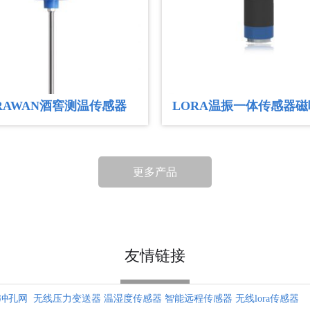
后，5分钟之内
信号后传...
酒窖温度监测-
22
酒窖温度检测
2026-07
求与无线记录仪原
RAWAN酒窖测温传感器
LORA温振一体传感器
针对堆垛深层
22
M-R11 探杆式,温度检测仪
加速度,三轴频谱,时间波
针对堆垛深层
2026-07
案： 烟草作
测试
烟草在库房储存期
更多产品
煤矸石自燃综
22
在常温下，煤
2026-07
聚积到一定温
燃...
友情链接
智慧粮库库门
13
智慧粮库库门
2026-07
保障粮食储存
冲孔网
无线压力变送器
温湿度传感器
智能远程传感器
无线lora传感器
业级传感...