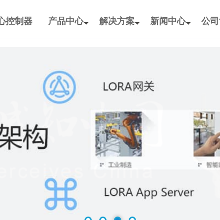
什么是LoRa与
3
LoRa（LongR
核心控制器
产品中心
解决方案
新闻中心
公司
2026-06
频调制技术，能
LoRaWAN产
3
在这个万物互联
2026-06
势，正在物联
LoRaWAN技术
针对烟草堆垛
7
本方案针对烟草
2026-05
环境温湿度、
储存管理提供数据
化粪池液位监
4
智慧农厕通过
2026-08
况，当化粪池
自动调度，粪池
敬老院精确人