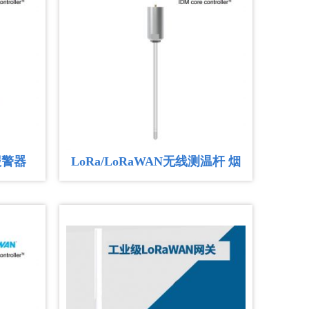
的时代，LoRaWAN技术以其低功耗、远距离通信的独特优
网领域掀起一场革命。今天，我们就来深入探讨一下
的奥秘，以...
深层温度的精准监测方案
库房的特殊需求，采用 NB-IoT 无线通信技术，实现对库房
烟草内部温度及堆垛内部温度的全方位、自动化监测，为烟草
支撑...
测与报警系统解决方案
社区化粪池监测无线液位传感器监控每一社区厕所的使用情
报警器
LoRa/LoRaWAN无线测温杆 烟
超过一定预警线，立马报警给附近的抽粪司机，实现抽粪车
满溢及时清掏功能。...
草,粮仓,仓库测温
员定位系统简介
员定位系统简介 敬老院精确人员定位系统使用uwb室内
取为老人/病人佩戴标签卡的形式，能够实时获取人员位
动红外探测器检测方案
动红外探测器检测方案 使用模式 在使用模式下，探测器报警之