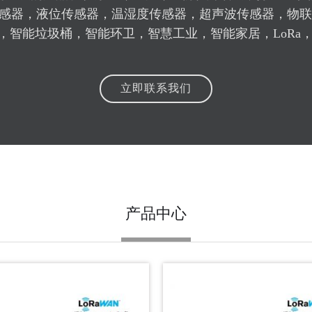
LoRa无线垃
16
传感器，液位传感器，温湿度传感器，超声波传感器，物联
LoRa无线垃
智能垃圾桶，智能环卫，智慧工业，智能家居，LoRa，NB-
2026-06
微功率磁感应(M
16
立即联系我们
微功率磁感应(M
2026-06
LoRaWAN
3
什么是LoRaWAN
2026-06
Network)。它
产品中心
什么是LoRa与
3
LoRa（LongR
2026-06
频调制技术，能
LoRaWAN产
3