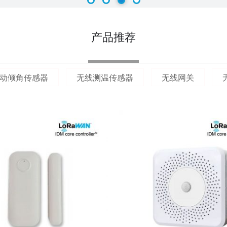
4
1
2
3
4
敬老院精确人
2026-08
定位技术，采
置，...
产品推荐
LoRa人体活
4
LoRa人体活
2026-08
后，5分钟之内
动倾角传感器
无线测温传感器
无线网关
信号后传...
酒窖温度监测-
22
酒窖温度检测
2026-07
求与无线记录仪原
针对堆垛深层
22
针对堆垛深层
2026-07
案： 烟草作
烟草在库房储存期
煤矸石自燃综
22
在常温下，煤
2026-07