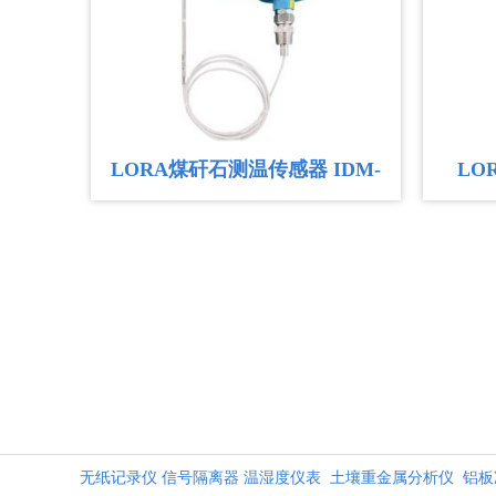
LORA煤矸石测温传感器 IDM-
LO
10R 圆形煤堆仓，测温电缆
ID
无纸记录仪
信号隔离器
温湿度仪表
土壤重金属分析仪
铝板