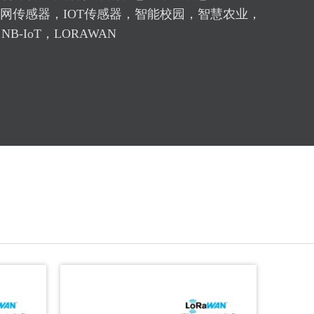
圾桶的满溢状态监测原理
网传感器，IOT传感器，智能校园，智慧农业，
圾桶的满溢状态监测原理
IoT，LORAWAN
P-AMR)技术‌的应用
P-AMR)技术‌的应用
 以及它为何对物联网部署如此重要
技术 LoRaWAN 代表长距离广域网 (Long Range Wide Area
是一种低功耗广域网 (WAN)...
LoRaWAN技术？
ange）是一种基于CSS（Chirp Spread Spectrum）的物理层扩
够显著提升IoT节点的无线通信距离，主要适用...
品的应用方案