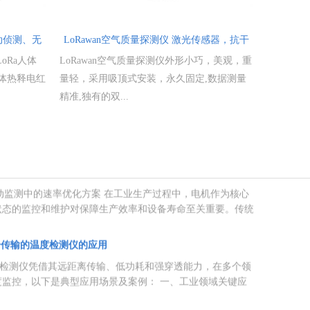
度时，便可引起可燃物自燃，从而导致矸石山自燃。煤矸石自
移动侦测、无
LoRawan空气质量探测仪 激光传感器，抗干
异动检测解决方案
扰强 吸顶式安装
oRa人体
LoRawan空气质量探测仪外形小巧，美观，重
异动检测解决方案 智慧粮库解决方案中，库门异动检测器是
安全的核心技术之一，其核心功能与系统构成如下： 基于工
体热释电红
量轻，采用吸顶式安装，永久固定,数据测量
精准,独有的双...
振动监测中的速率优化方案
振动监测中的速率优化方案 在工业生产过程中，电机作为核心
状态的监控和维护对保障生产效率和设备寿命至关重要。传统
实...
号传输的温度检测仪的应用
度检测仪凭借其远距离传输、低功耗和强穿透能力，在多个领
监控，以下是典型应用场景及案例： ‌一、工业领域关键应
a的核心技术优势
代，低功耗广域网络（LPWAN）技术成为连接海量终端设
oRa（Long Range Radio）作为一种基于扩频技术的无线通