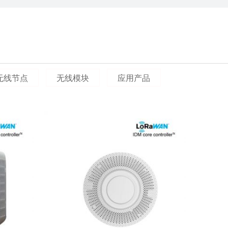
员定位系统简介 敬老院精确人员定位系统使用uwb室内
取为老人/病人佩戴标签卡的形式，能够实时获取人员位
动红外探测器检测方案
动红外探测器检测方案 使用模式 在使用模式下，探测器报警之
不会再传送报警信号 即使它收到2次信号。5分钟以后接收到
无线节点
无线模块
应用产品
报警-调控-管理‌全链路方案
配套方案（基于历史背景优化） 结合此前讨论的酒窖监测需
理，配套方案需覆盖‌监测-报警-调控-管理‌全链路，...
温度的精准监测需求系统方案
温度的精准监测需求，结合工业级可靠技术，推荐以下系统方
为特殊大宗商品，其储存品质直接决定后续加工及销售价值。
间，温...
合防治方案
矸石中的煤会发生缓慢的氧化反应，同时放出热量，当热量