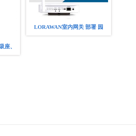
不会再传送报警信号 即使它收到2次信号。5分钟以后接收到
报警-调控-管理‌全链路方案
配套方案（基于历史背景优化） 结合此前讨论的酒窖监测需
LORAWAN室内网关 部署 园
理，配套方案需覆盖‌监测-报警-调控-管理‌全链路，...
区、大厦、楼宇等室内环境
磁吸座、
温度的精准监测需求系统方案
形,分析
温度的精准监测需求，结合工业级可靠技术，推荐以下系统方
为特殊大宗商品，其储存品质直接决定后续加工及销售价值。
间，温...
合防治方案
矸石中的煤会发生缓慢的氧化反应，同时放出热量，当热量
度时，便可引起可燃物自燃，从而导致矸石山自燃。煤矸石自
异动检测解决方案
异动检测解决方案 智慧粮库解决方案中，库门异动检测器是
安全的核心技术之一，其核心功能与系统构成如下： 基于工