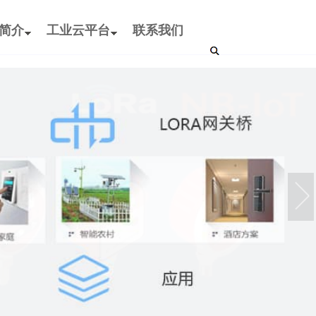
LoRaWAN技术？
ange）是一种基于CSS（Chirp Spread Spectrum）的物理层扩
简介
工业云平台
联系我们
够显著提升IoT节点的无线通信距离，主要适用...
品的应用方案
的时代，LoRaWAN技术以其低功耗、远距离通信的独特优
网领域掀起一场革命。今天，我们就来深入探讨一下
的奥秘，以...
深层温度的精准监测方案
库房的特殊需求，采用 NB-IoT 无线通信技术，实现对库房
烟草内部温度及堆垛内部温度的全方位、自动化监测，为烟草
支撑...
测与报警系统解决方案
社区化粪池监测无线液位传感器监控每一社区厕所的使用情
超过一定预警线，立马报警给附近的抽粪司机，实现抽粪车
满溢及时清掏功能。...
员定位系统简介