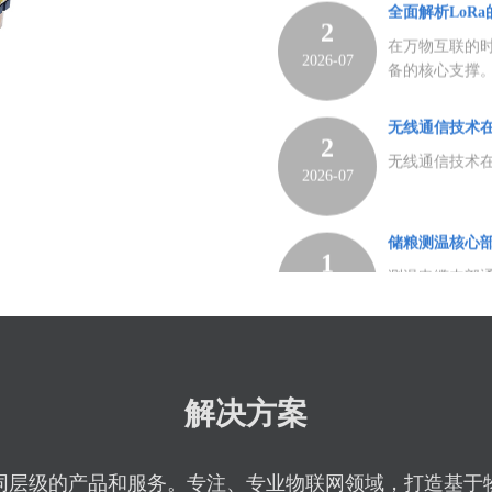
信标准...
无线通信技术
2
无线通信技术
2026-07
储粮测温核心
1
测温电缆内部
2026-07
化，并将信息
字的，模拟测温
LoRaWAN
1
在工业设备监
2026-07
集与分析是关键
其低功耗、长距
LORAWAN
16
解决方案
随着物联网技术
2026-06
业领域得到应
的状态监控将变
同层级的产品和服务。专注、专业物联网领域，打造基于