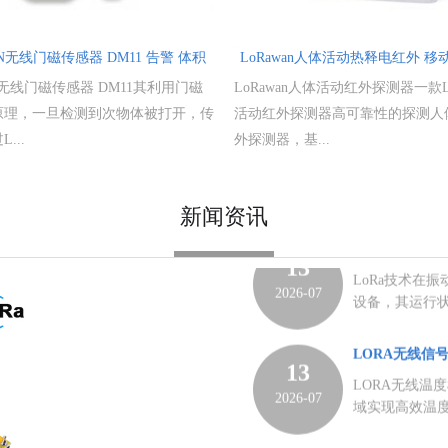
聚积到一定温
燃...
AN无线门磁传感器 DM11 告警 体积
LoRawan人体活动热释电红外 
智慧粮库库门
13
小，易安装
线通信
AN无线门磁传感器 DM11其利用门磁
LoRawan人体活动红外探测器一款L
智慧粮库库门
2026-07
保障粮食储存
原理，一旦检测到次物体被打开，传
活动红外探测器高可靠性的探测人
业级传感...
...
外探测器，基...
LoRa技术在
13
LoRa技术在
2026-07
新闻资讯
设备，其运行
的监控方法存在着
LORA无线信
13
LORA无线温
2026-07
域实现高效温度
用&...
全面解析LoR
2
在万物互联的时
2026-07
备的核心支撑。L