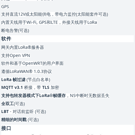
GPS
支持直流
12V或太阳能供电，带电力监控(太阳能套件可选)
内置天线用于
Wi-Fi, GPS和LTE，外接天线用于LoRa
断电告警
(可选)
软件
网关内置
LoRa®服务器
支持
Open VPN
软件和基于
OpenWRT的用户界面
遵循
LoRaWAN® 1.0.3协议
LoRa 帧过滤
(节点白名单)
MQTT v3.1
桥接，带
TLS
加密
支持包转发器模式下
LoRa®帧缓存
，
NS中断时无数据丢失
全双工
(可选)
LBT
- 对话前监听 (可选)
精细的时间戳
(可选)
接口