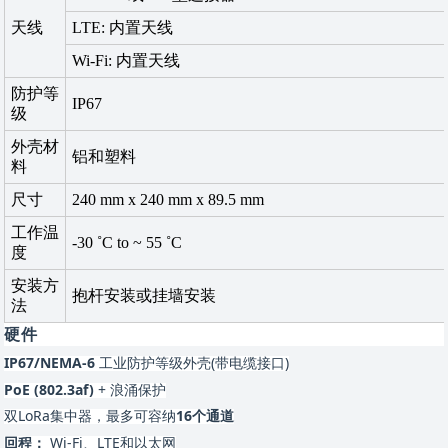
天线
LTE: 内置天线
Wi-Fi: 内置天线
防护等
IP67
级
外壳材
铝和塑料
料
尺寸
240 mm x 240 mm x 89.5 mm
工作温
-30 ˚C to ~ 55 ˚C
度
安装方
抱杆安装或挂墙安装
法
硬件
IP67/NEMA-6
工业防护等级外壳(带电缆接口)
PoE (802.3af)
+ 浪涌保护
双
LoRa集中器，最多可容纳
16个通道
回程：
Wi-Fi、LTE和以太网